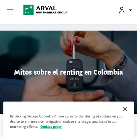
CONDUCTORES
Empresas
Pasar al contenido principal
Quienes Somos
Conductores
Mitos sobre el renting en Colombia
By clicking “Accept All Cookies”, you agree to the storing of cookies on your
device to enhance site navigation, analyze site usage, and assist in our
NOTICIAS DIGITALES
7 Mayo 2025
marketing efforts.
Cookies policy