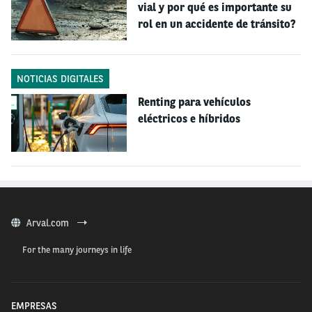
vial y por qué es importante su
peajes y disfrutar.
rol en un accidente de tránsito?
3. El renting genera pérdida de capital para las
empresas:
No. Las empresas obtienen mayores
NOTICIAS DIGITALES
rendimientos operacionales y menor carga fiscal o
Renting para vehículos
tributaria. Al tratarse de un arrendamiento
eléctricos e híbridos
operativo, el canon corresponde a un gasto y es
deducible en un 100% del impuesto de renta.
Igualmente, el IVA de la factura es descontable
100% en cada declaración de IVA.
4. El renting es exclusivo para empresas:
No es
Arval.com
cierto. Tanto pymes o empresas, como particulares
For the many journeys in life
pueden optar por el renting de carros.
5. No se está ahorrando, si no se tiene la
propiedad del carro:
Falso. No se necesita tener
EMPRESAS