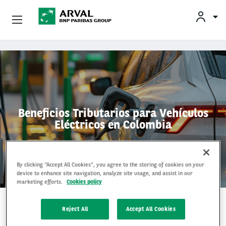
CONDUCTORES
Empresas
Pasar al contenido principal
Quienes Somos
Conductores
Beneficios Tributarios para Vehículos
Eléctricos en Colombia
By clicking “Accept All Cookies”, you agree to the storing of cookies on your
device to enhance site navigation, analyze site usage, and assist in our
marketing efforts.
Cookies policy
27 Aug 2024
Reject All
Accept All Cookies